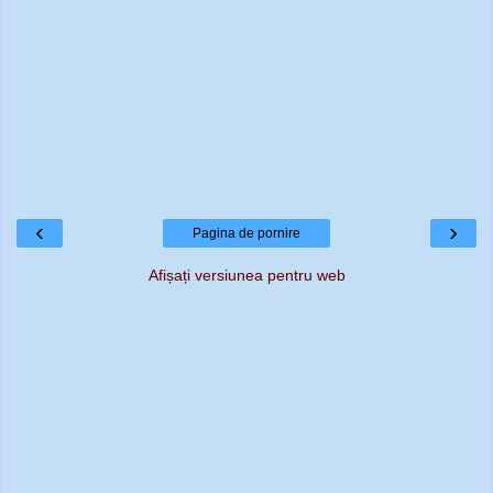
‹
›
Pagina de pornire
Afișați versiunea pentru web