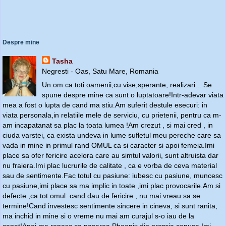
Despre mine
Tasha
Negresti - Oas, Satu Mare, Romania
Un om ca toti oamenii,cu vise,sperante, realizari... Se
spune despre mine ca sunt o luptatoare!Intr-adevar viata
mea a fost o lupta de cand ma stiu.Am suferit destule esecuri: in
viata personala,in relatiile mele de serviciu, cu prietenii, pentru ca m-
am incapatanat sa plac la toata lumea !Am crezut , si mai cred , in
ciuda varstei, ca exista undeva in lume sufletul meu pereche care sa
vada in mine in primul rand OMUL ca si caracter si apoi femeia.Imi
place sa ofer fericire acelora care au simtul valorii, sunt altruista dar
nu fraiera.Imi plac lucrurile de calitate , ca e vorba de ceva material
sau de sentimente.Fac totul cu pasiune: iubesc cu pasiune, muncesc
cu pasiune,imi place sa ma implic in toate ,imi plac provocarile.Am si
defecte ,ca tot omul: cand dau de fericire , nu mai vreau sa se
termine!Cand investesc sentimente sincere in cineva, si sunt ranita,
ma inchid in mine si o vreme nu mai am curajul s-o iau de la
capat!Apoi ma renasc ca pasarea Phoenix din propria cenusa.Imi