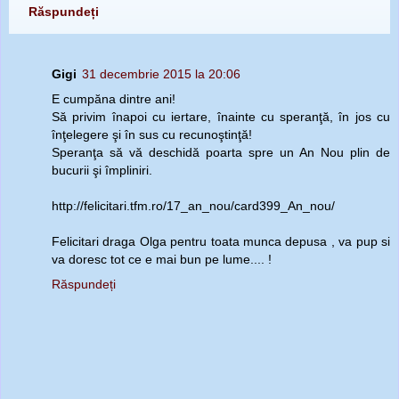
Răspundeți
Gigi
31 decembrie 2015 la 20:06
E cumpăna dintre ani!
Să privim înapoi cu iertare, înainte cu speranţă, în jos cu
înţelegere şi în sus cu recunoştinţă!
Speranţa să vă deschidă poarta spre un An Nou plin de
bucurii şi împliniri.
http://felicitari.tfm.ro/17_an_nou/card399_An_nou/
Felicitari draga Olga pentru toata munca depusa , va pup si
va doresc tot ce e mai bun pe lume.... !
Răspundeți