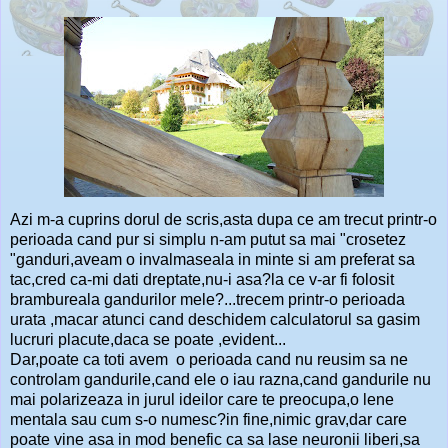
Azi m-a cuprins dorul de scris,asta dupa ce am trecut printr-o
perioada cand pur si simplu n-am putut sa mai "crosetez
"ganduri,aveam o invalmaseala in minte si am preferat sa
tac,cred ca-mi dati dreptate,nu-i asa?la ce v-ar fi folosit
brambureala gandurilor mele?...trecem printr-o perioada
urata ,macar atunci cand deschidem calculatorul sa gasim
lucruri placute,daca se poate ,evident...
Dar,poate ca toti avem o perioada cand nu reusim sa ne
controlam gandurile,cand ele o iau razna,cand gandurile nu
mai polarizeaza in jurul ideilor care te preocupa,o lene
mentala sau cum s-o numesc?in fine,nimic grav,dar care
poate vine asa in mod benefic ca sa lase neuronii liberi,sa