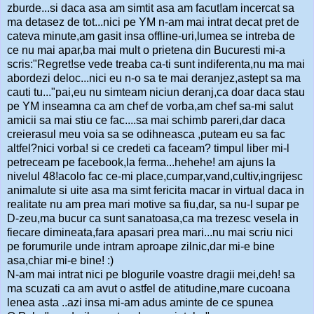
zburde...si daca asa am simtit asa am facut!am incercat sa
ma detasez de tot...nici pe YM n-am mai intrat decat pret de
cateva minute,am gasit insa offline-uri,lumea se intreba de
ce nu mai apar,ba mai mult o prietena din Bucuresti mi-a
scris:"Regret!se vede treaba ca-ti sunt indiferenta,nu ma mai
abordezi deloc...nici eu n-o sa te mai deranjez,astept sa ma
cauti tu..."pai,eu nu simteam niciun deranj,ca doar daca stau
pe YM inseamna ca am chef de vorba,am chef sa-mi salut
amicii sa mai stiu ce fac....sa mai schimb pareri,dar daca
creierasul meu voia sa se odihneasca ,puteam eu sa fac
altfel?nici vorba! si ce credeti ca faceam? timpul liber mi-l
petreceam pe facebook,la ferma...hehehe! am ajuns la
nivelul 48!acolo fac ce-mi place,cumpar,vand,cultiv,ingrijesc
animalute si uite asa ma simt fericita macar in virtual daca in
realitate nu am prea mari motive sa fiu,dar, sa nu-l supar pe
D-zeu,ma bucur ca sunt sanatoasa,ca ma trezesc vesela in
fiecare dimineata,fara apasari prea mari...nu mai scriu nici
pe forumurile unde intram aproape zilnic,dar mi-e bine
asa,chiar mi-e bine! :)
N-am mai intrat nici pe blogurile voastre dragii mei,deh! sa
ma scuzati ca am avut o astfel de atitudine,mare cucoana
lenea asta ..azi insa mi-am adus aminte de ce spunea