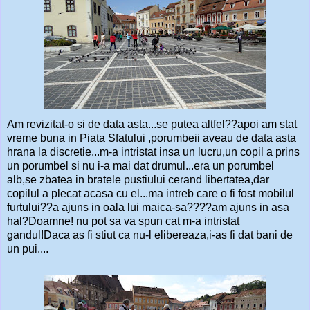
Am revizitat-o si de data asta...se putea altfel??apoi am stat
vreme buna in Piata Sfatului ,porumbeii aveau de data asta
hrana la discretie...m-a intristat insa un lucru,un copil a prins
un porumbel si nu i-a mai dat drumul...era un porumbel
alb,se zbatea in bratele pustiului cerand libertatea,dar
copilul a plecat acasa cu el...ma intreb care o fi fost mobilul
furtului??a ajuns in oala lui maica-sa????am ajuns in asa
hal?Doamne! nu pot sa va spun cat m-a intristat
gandul!Daca as fi stiut ca nu-l elibereaza,i-as fi dat bani de
un pui....