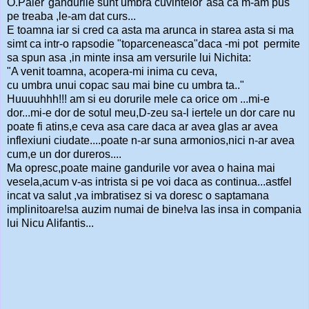
O.Paler"gandurile sunt umbra cuvintelor"asa ca m-am pus
pe treaba ,le-am dat curs...
E toamna iar si cred ca asta ma arunca in starea asta si ma
simt ca intr-o rapsodie "toparceneasca"daca -mi pot permite
sa spun asa ,in minte insa am versurile lui Nichita:
"A venit toamna, acopera-mi inima cu ceva,
cu umbra unui copac sau mai bine cu umbra ta.."
Huuuuhhh!!! am si eu dorurile mele ca orice om ...mi-e
dor...mi-e dor de sotul meu,D-zeu sa-l ierte!e un dor care nu
poate fi atins,e ceva asa care daca ar avea glas ar avea
inflexiuni ciudate....poate n-ar suna armonios,nici n-ar avea
cum,e un dor dureros....
Ma opresc,poate maine gandurile vor avea o haina mai
vesela,acum v-as intrista si pe voi daca as continua...astfel
incat va salut ,va imbratisez si va doresc o saptamana
implinitoare!sa auzim numai de bine!va las insa in compania
lui Nicu Alifantis...