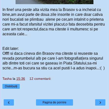
In fine! una peste alta vizita mea la Brasov s-a incheiat cu
bine,am avut parte de doua zile insorite in care doar cativa
nori bucalati se plimbau alene pe cer,am intalnit o prietena
care mi-a facut sfarsitul vizitei placut,o fata deosebita pentru
care am tot respectul,daca ma citeste ii multumesc si pe
aceasta cale...
Edit later:
Offf! si daca cineva din Brasov ma citeste si reuseste sa
revada porumbelul alb pe care l-am fotografiat(era singurul
alb dintre toti cei care se gaseau in Piata Sfatului,sa-mi
scrie...m-as bucura sa stiu ca acel pusti l-a adus inapoi...:( )
Tasha
la
15:36
12 comentarii:
Distribuiți
‹
›
Pagina de pornire