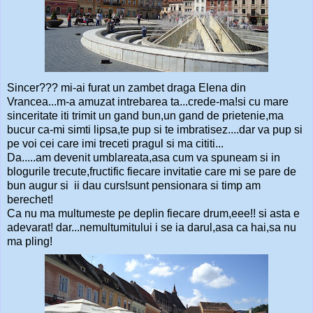
Sincer??? mi-ai furat un zambet draga Elena din
Vrancea...m-a amuzat intrebarea ta...crede-ma!si cu mare
sinceritate iti trimit un gand bun,un gand de prietenie,ma
bucur ca-mi simti lipsa,te pup si te imbratisez....dar va pup si
pe voi cei care imi treceti pragul si ma cititi...
Da.....am devenit umblareata,asa cum va spuneam si in
blogurile trecute,fructific fiecare invitatie care mi se pare de
bun augur si ii dau curs!sunt pensionara si timp am
berechet!
Ca nu ma multumeste pe deplin fiecare drum,eee!! si asta e
adevarat! dar...nemultumitului i se ia darul,asa ca hai,sa nu
ma pling!